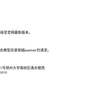
。
升级至官网最新版本
。
含典型目录穿越payload 的请求
75号郑州大学南校区逸夫楼西
5016