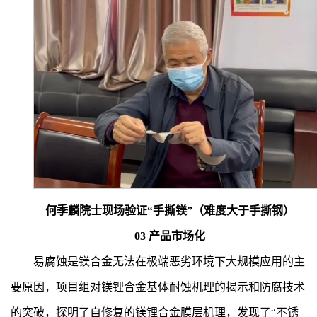
何季麟院士现场验证“手撕镁”（难度大于手撕钢）
03
产品市场化
易腐蚀是镁合金无法在极端恶劣环境下大规模应用的主
要原因，项目组对镁锂合金基体耐蚀机理的揭示和防腐技术
的突破，探明了自修复的镁锂合金膜层机理，发现了“不锈