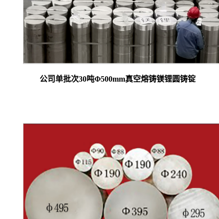
公司单批次30吨Φ500mm真空熔铸镁锂圆铸锭