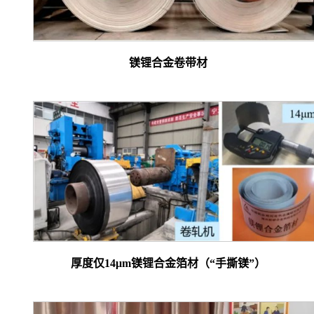
镁锂合金卷带材
厚度仅14μm镁锂合金箔材（“手撕镁”）