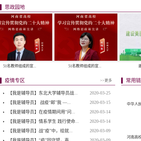
思政园地
名教师组成的宣...
51名教师组成的宣...
建设美
疫情专区
常用链
>>更多
【我是辅导员】东北大学辅导员战...
2020-03-25
【我是辅导员】 战疫“邮”我 —...
2020-03-15
中华人
【我是辅导员】在疫情期间用“问...
2020-03-14
【我是辅导员】情系学生 践行使命...
2020-03-14
【我是辅导员】战“疫”中，绘就...
2020-03-09
河南高
【我是辅导员】“疫”同守望，声...
2020-03-09