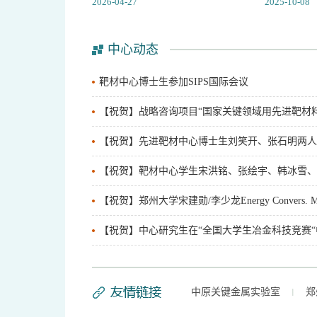
2026-04-27
2025-10-08
中心动态
靶材中心博士生参加SIPS国际会议
【祝贺】战略咨询项目“国家关键领域用先进靶材
【祝贺】先进靶材中心博士生刘笑开、张石明两人入选
【祝贺】靶材中心学生宋洪铭、张绘宇、韩冰雪、张华涛
【祝贺】郑州大学宋建勋/李少龙Energy Convers
【祝贺】中心研究生在“全国大学生冶金科技竞赛
中原关键金属实验室
郑