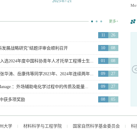
2025-07-21
Mo
更多+
11
26
10
08
料发展战略研究”结题评审会顺利召开
01
08
2024年度中国科协青年人才托举工程博士生...
09
27
、岳康伟等同学2023年、2024年连续两年...
09
27
. Manage.：外场辅助电化学过程中的传质及能量...
中频感应烧结
08
05
“中获多项奖励
州大学
材料科学与工程学院
国家自然科学基金委员会
科