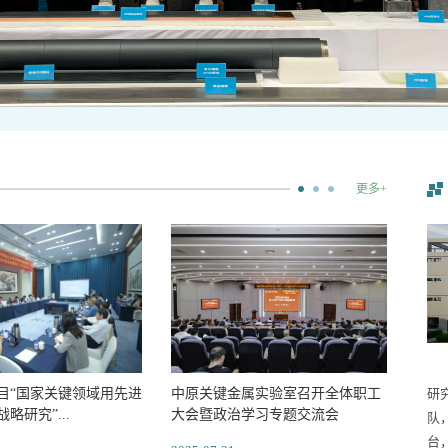
更多+
目“国家关键领域用先进
中原关键金属实验室召开全体职工
研
略研究”...
大会暨政治学习专题交流会
队
台