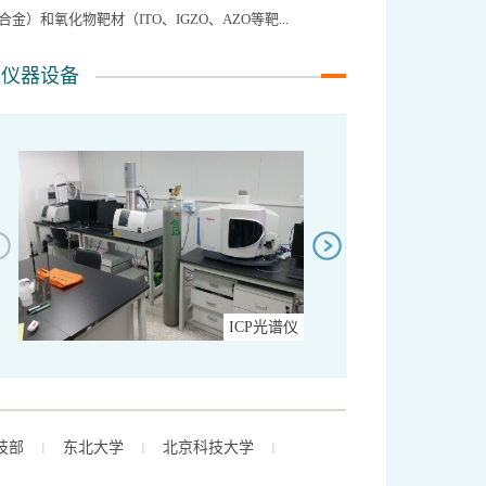
合金）和氧化物靶材（ITO、IGZO、AZO等靶...
仪器设备
ICP光谱仪
300M
技部
东北大学
北京科技大学