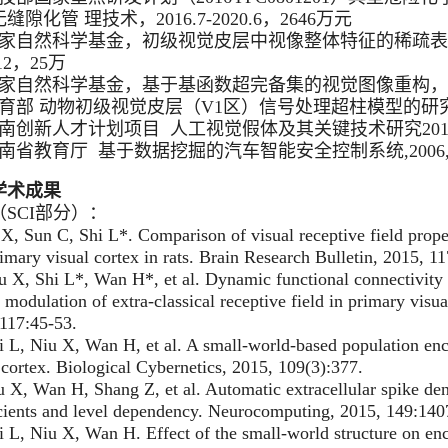
缝隙化管 理技术，2016.7-2020.6，2646万元
国家自然科学基金，初级视觉皮层中视像整体特征的稀疏表象模型
,12，25万
家自然科学基金，基于基函数超完备集的视觉图像重构，2008,01
育部 动物初级视觉皮层（V1区）信号处理超柱模型的研究,2009
南创新人才计划项目 人工视觉假体及其关键技术研究2011,01-
南省教育厅 基于数据挖掘的汽车智能安全控制系统,2006,01-
学术成果
SCI部分）：
, Sun C, Shi L*. Comparison of visual receptive field propert
imary visual cortex in rats. Brain Research Bulletin, 2015, 11
X, Shi L*, Wan H*, et al. Dynamic functional connectivity
 modulation of extra-classical receptive field in primary visu
117:45-53.
L, Niu X, Wan H, et al. A small-world-based population enc
 cortex. Biological Cybernetics, 2015, 109(3):377.
X, Wan H, Shang Z, et al. Automatic extracellular spike den
cients and level dependency. Neurocomputing, 2015, 149:140
L, Niu X, Wan H. Effect of the small-world structure on en