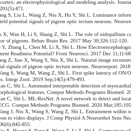
 cortex: an electrophysiological and modeling analysis. Jour
201(5):471.
g S, Liu L, Wang Z, Niu X, Hu Y, Shi L. Luminance informa
field potential signals of pigeon optic tectum neurons. Neuro
X, Wan H, Li S, Shang Z, Shi L. The role of nidopallium cau
or of pigeons. Behav Brain Res. 2017 May 30;326:112-120.
Y, Zhang L, Chen M, Li X, Shi L. How Electroencephalogra
nt Readiness Potential? Front Neurosci. 2017 Dec 11;11:68
 Z, Jiao X, Wang S, Niu X, Shi L. Natural image reconstruct
ial signals of pigeon optic tectum neurons. Neuroreport. 201
ng S, Wang M, Wang Z, Shi L. First spike latency of ON/OF
s. Integr Zool. 2019 Sep;14(5):479-493.
 C, Shi L. Automated interpretable detection of myocardial 
orphological features. Comput Methods Programs Biomed. 20
 C, Shi L. ML-ResNet: A novel network to detect and locate
 ECG. Comput Methods Programs Biomed. 2020 Mar;185:105
ng J, Niu X, Wang S, Wang Z, Shi L. Entrainment within neu
eon to video displays. J Comp Physiol A Neuroethol Sens Ne
06(6):845-855.
u X, Huang S, Yang S, Wang Z, Li Z, Shi L. Comparison of 