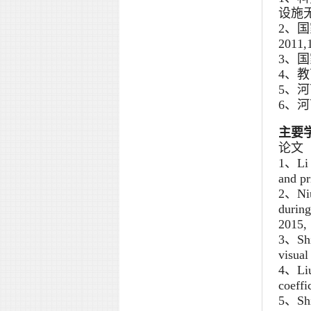
设施无
2、
2011
3、国
4、教
5、河
6、河
主要
论文（
1、Li X
and pr
2、Niu 
during
2015, 
3、Shi 
visual
4、Liu 
coeffi
5、Shi 