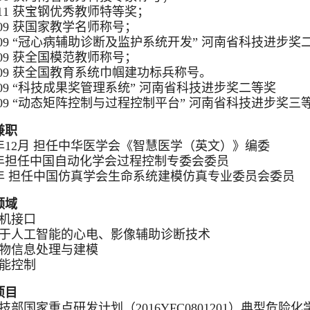
0-11 获宝钢优秀教师特等奖；
9-09 获国家教学名师称号；
9-09 “冠心病辅助诊断及监护系统开发” 河南省科技进步奖
7-09 获全国模范教师称号；
7-09 获全国教育系统巾帼建功标兵称号。
0-09 “科技成果奖管理系统” 河南省科技进步奖二等奖
8-09 “动态矩阵控制与过程控制平台” 河南省科技进步奖三
兼职
0年12月 担任中华医学会《智慧医学（英文）》编委
19年担任中国自动化学会过程控制专委会委员
18年 担任中国仿真学会生命系统建模仿真专业委员会委员
领域
脑机接口
基于人工智能的心电、影像辅助诊断技术
生物信息处理与建模
智能控制
项目
技部国家重点研发计划（2016YFC0801201）典型危