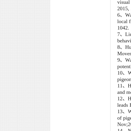
visual
2015, 
6、Wan
local 
1042.
7、Liu 
behavi
8、Hu 
Moveme
9、Wang
potent
10、Wa
pigeon
11、Han
and m
12、Han
leads
13、Wa
of pig
Nov;2
14、Ni