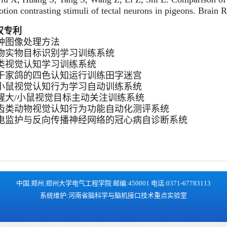
tion contrasting stimuli of tectal neurons in pigeons. Brai
权专利
]一种图像处理方法
]动物实物目标识别学习训练系统
]鸟类视觉认知学习训练系统
]用于家鸽的四色认知运行训练田字迷宫
]大小鼠视觉认知行为学习自动训练系统
]清醒大/小鼠视觉目标主动关注训练系统
]啮齿类动物视觉认知行为功能自动化测评系统
]心电监护与反向传播神经网络的冠心病自诊断系统
中国.郑州.郑州大学电气工程学院 邮编:450001 电话:0371-67783113
系统维护:河南省脑科学与脑机接口技术重点实验室