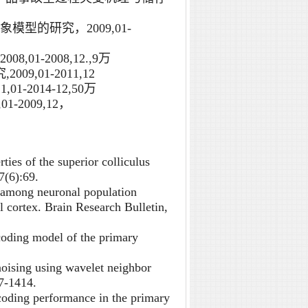
的研究，2009,01-
-2008,12.,9万
,01-2011,12
2014-12,50万
2009,12，
ies of the superior colliculus
7(6):69.
 among neuronal population
al cortex. Brain Research Bulletin,
oding model of the primary
oising using wavelet neighbor
7-1414.
coding performance in the primary