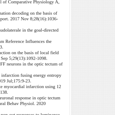
nal of Comparative Physiology A,
tion decoding on the basis of
report. 2017 Nov 8;28(16):1036-
dolaterale in the goal-directed
m Reference Influences the
3.
ion on the basis of local field
8 Sep 5;29(13):1092-1098.
F neurons in the optic tectum of
infarction fusing energy entropy
19 Jul;175:9-23.
 myocardial infarction using 12
138.
ronal response in optic tectum
ural Behav Physiol. 2020
pop-out responses to luminance