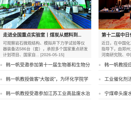
走进全国重点实验室丨煤炭从燃料到...
第十二届中日
可观察岩石微观结构、模拟井下力学试验等仪
近日，在中国化
器装备达586台（套），承担多个国家重点研发
指导下，由郑州
计划项目、国家自... [2026-05-15]
河南研究院、中国...
韩一帆受邀参加第十一届生物基和生物分
韩一帆教授
解材料技术...
[2025-11-17]
学工程学院..
韩一帆教授做客“大咖说”，为环化学院学
工业催化剂
科发展赋能
[2025-11-10]
成功举办
[20
韩一帆教授受邀参加江苏工业高盐废水治
宁煤牵头废
理调研座谈会
[2025-04-01]
划立项
[2025