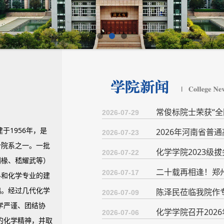
常俊标院士荣获“全
2026-07-29
1956年，是
2026年河南省普
2026-07-23
个院系之一。一批
化学学院2023级
2026-07-22
刘椽、嵇耀武等）
二十载再相逢！郑州
2026-07-17
科和化学专业的建
础。经过几代化学
陈泽民莅临我院作
2026-07-09
学严谨、团结协
化学学院召开202
2026-07-06
的化学精神，并取