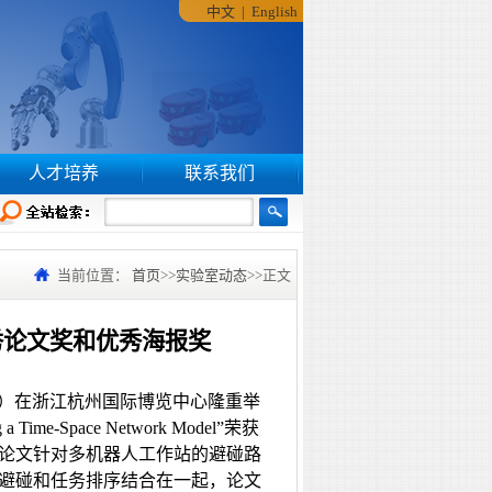
中文
|
English
人才培养
联系我们
当前位置：
首页
>>
实验室动态
>>
正文
秀论文奖和优秀海报奖
ss, CAC）在浙江杭州国际博览中心隆重举
Time-Space Network Model”荣获
论文针对多
机器人工作站的避碰路
避碰和任务排序结合在一起，论文