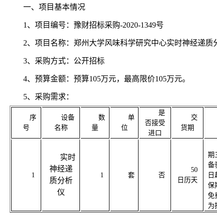
一、项目基本情况
1、项目编号：
豫财招标采购
-2020-1349
号
2、项目名称：郑州大学风味科学研究中心实时神经递质
3、采购方式：公开招标
4、预算金额：预算105万元，最高限价105万元。
5、采购需求：
是
序
设备
数
单
交
否接受
号
名称
量
位
货期
进口
期
实时
备
神经递
50
1
1
套
否
日
质分析
日历天
保
仪
免
为