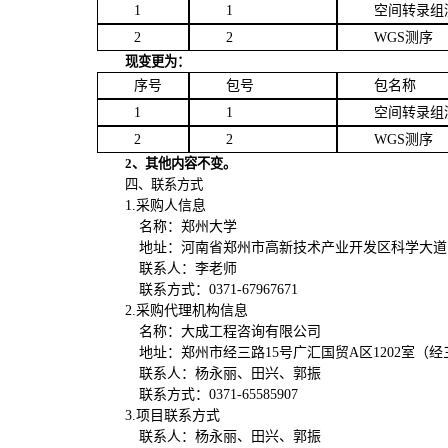
1
1
空间转录组
2
2
WGS
测序
现
变更
为：
序号
包号
包名称
1
1
空间转录组
2
2
WGS
测序
2
、
其他内容不变。
四
、联系方式
1.
采购人信息
名称：郑州大学
地址：河南省郑州市高新技术产业开发区科学大道
联系人：
李老师
联系方式：
0371-67967671
2.
采购代理机构信息
名称：
大成工程咨询有限公司
地址：
郑州市经三路
15
号广汇国贸
A
区
1202
室（经
联系人：
杨永丽、田兴、郭振
联系方式：
0371-65585907
3.
项目联系方式
联系人：
杨永丽、田兴、郭振