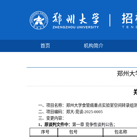
首页
机构简介
郑州大
一、
项目名称
：郑州大学食管癌重点实验室空间转录组
二、项目编码：郑大
-
竞谈
-2025-0005
三、
变更
内容
：
1
、原
谈判
文件
中：
第
一
章
竞争性谈判公告
；
序号
包号
包名称