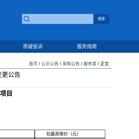
质疑投诉
服务指南
首页
/
公示公告
/
采购公告
/
服务类
/ 正文
变更公告
项目
包最高限价（元）