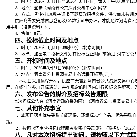
1、时间：
2026年3月11日至2026年3月17日，
每天上午
00:00至
2、地点：登录《河南省公共资源交易中心》网站
3、方式：凭企业CA数字证书下载获取招标文件，供应商未按规
供应商
需要完成信息登记及
CA数字证书办理，才能通过河南省公
用手册（培训资料）》。
4、售价：0元。
四、投标截止时间及地点
1、时间：
2026年3月31日09时00分
（北京时间）
2、地点：加密电子投标文件须在投标截止时间前通过“河南省公
五、开标时间及地点
1、时间：
2026年3月31日09时00分
（北京时间）
2、地点：河南省公共资源交易中心远程开标室(五)-6
本项目采用远程开标，
供应商
无需到河南省公共资源交易中心
厅，在线准时参加开标活动，并在规定的时间内进行投标文件解密、
六、发布公告的媒介及招标公告期限
本次招标公告在《河南省政府采购网》《河南省公共资源交易中
七、其他补充事宜
1、本项目落实优先采购节能环保、环境标志性产品、优先采购
策。
2、
按照《河南省招标代理服务收费指导意见》（豫招协〔
202
八、凡对本次招标提出询问，请按照以下方式联