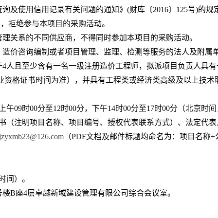
查询及使用信用记录有关问题的通知》(财库〔2016〕125号)
商，拒绝参与本项目的采购活动。
、管理关系的不同供应商，不得同时参加本项目的采购活动。
范、造价咨询编制或者项目管理、监理、检测等服务的法人及附属
4人
且至少含有一名一级注册造价工程师
，拟派项目负责人具有
业资格证书时间为准），并具有工程类或经济类高级及以上技术
上午
09时00分至12时00分，下午14时00分至17时00分（北京
托书（注明项目名称、项目编号、授权代表联系方式）、法定代
jzyxmb23@126.com
（
P
DF
文档及邮件标题均命名为：项目名称
+
京时间）。
1号楼B座4层卓越新域建设管理有限公司综合会议室。