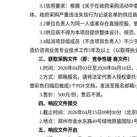
3.1信用要求：根据《关于在政府采购活动中
体、政府采购严重违法失信行为记录名单的供应
3.2单位负责人为同一人或者存在直接控股
3.3供应商不得为本项目提供整体设计、规
3.4拟派项目组成员（不含项目负责人）不少于
造价咨询业务专业技术工作
5年及以上（以取得执
三、获取采购文件
（即：竞争性磋
商文件）
1.时间：2026年0
4
月
03
日至
2026年04月
10
日，
2.方式：邮箱报名。请将法定代表人授权委
章彩色扫描后做成1个P
DF
文档，发送至报名邮箱
z
3.售价：500元/份，售后不退。
四、响应文件提交
1.截止时间：2026年04月
15
日
09时00分（北
2.地点：郑州市金水东路49号绿地原盛国际
五、响应文件开启