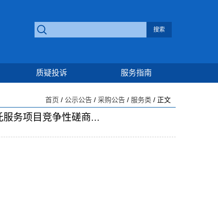
质疑投诉
服务指南
首页
/
公示公告
/
采购公告
/
服务类
/ 正文
务项目竞争性磋商...