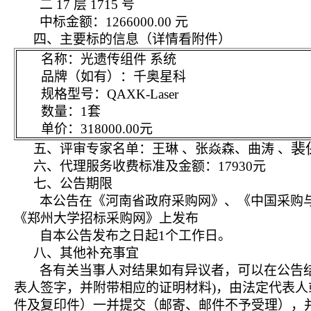
二
17 层 1715 号
中标金额：
1266000.00
元
四、主要标的信息
（详情看附件）
名称：
光遗传组件 系统
品牌（如有）：
千奥星科
规格型号：
QAXK-Laser
数量：
1套
单价：
318000.00
元
裴
五、评审专家名单：
王琳
、
张焱森
、
曲涛
、
六、代理服务收费标准及金额：
17930元
七、公告期限
本公告在《河南省政府采购网》、《中国采购
《郑州大学招标采购网》上发布
自本公告发布之日起
1个工作日。
八、其他补充事宜
各有关当事人对结果如有异议者，可以在公告
表人签字，并附带相应的证明材料)，由法定代表
件及复印件）一并提交（邮寄、邮件不予受理），