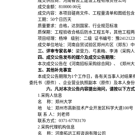
成交供应商：河南省云上建设工程有限责任公司
成交金额：
810000.00元
成交内容：本项目磋商文件、工程量清单和图纸包含
工期：
50个日历天
质量要求：合格，达到国家、行业规范标准
质保期：工程验收合格后防水工程五年，其他工程两
项目经理：杨坤
级别：二级
证书编号：豫
2412122
成交单位地址：河南自贸试验区郑州片区（郑东）中
三、评审专家名单：
梁营力、弓素梅、
李涛
（采购人
四、成交
公告发布
的
媒
介及成交公告期限
：
本次成交公告在《河南招标采购综合网》、《郑州大
五、其他补充事宜
本成交公告期限为
1个工作日，各有关当事人对结果
委托书（原件）、企业营业执照副本（原件）及本人身份
六、凡对本次公告内容提出询问，请按以下方式
1.采购人信息
名
称：郑州大学
地
址：郑州市高新技术产业开发区科学大道
100号
联
系
人：刘老师
联系方式：
0371-67783170
2.采购代理机构信息
名
称：河南拓远工程咨询有限公司