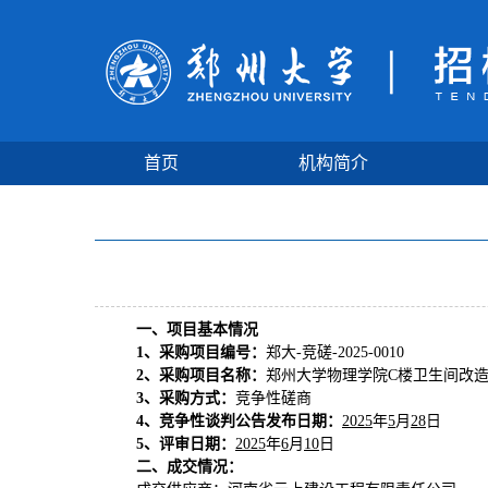
首页
机构简介
一、项目基本情况
1、采购
项目编号：
郑大
-竞磋-202
5
-
0010
2、采购
项目名称：
郑州大学
物理学院
C楼卫生间改
3、
采购方式
：
竞争性
磋商
4、竞争性谈判公告发布日期：
2025
年
5
月
28
日
5
、
评审日期：
2025
年
6
月
10
日
二、
成交情况
：