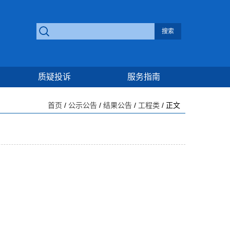
质疑投诉
服务指南
首页
/
公示公告
/
结果公告
/
工程类
/ 正文