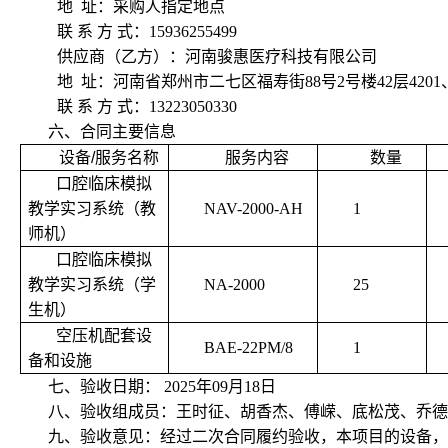
地 址：采购人指定地点
联 系 方 式：15936255499
供应商（乙方）：河南骏惠医疗科技有限公司
地 址：河南省郑州市二七区福寿街88号2号楼42层4201、
联 系 方 式：13223050330
六、合同主要信息
设备
/
服务名称
服务内容
数量
口腔临床模拟
教学实习系统（教
NAV-2000-AH
1
师机）
口腔临床模拟
教学实习系统（学
NA-2000
25
生机）
空压机配套设
BAE-22PM/8
1
备和设施
七、验收日期： 2025年09月18日
八、验收组成员：王时征、胡香杰、傅嵘、底松茂、乔德
九、验收意见：经过二次合同履约验收，本项目的设备，