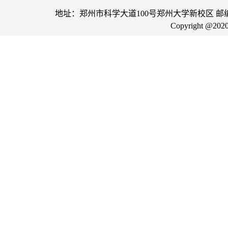
地址：郑州市科学大道100号郑州大学新校区
邮编
Copyright @202