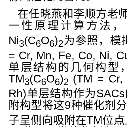
在任晓燕和李顺方老
一性原理计算方法，
Ni
(C
O
)
为参照，模
3
6
6
2
= Cr, Mn, Fe, Co, Ni, C
单层结构的几何构型
TM
(C
O
)
(TM = Cr,
3
6
6
2
Rh)
单层结构作为
SACs
附构型将这
9
种催化剂
子呈侧向吸附在
TM
位点