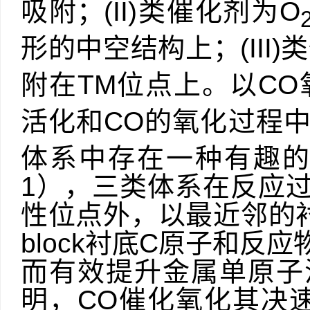
吸附；
(II)
类催化剂为
O
形的中空结构
上；
(III)
类
附在
TM
位点上。以
CO
活化和
CO
的氧化过程
体系中存在一种有趣
1
），三类体系在反应
性位点外，以最近邻的
block
衬底
C
原子和反应
而有效提升金属单原子
明，
CO
催化氧化其决