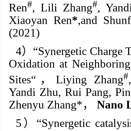
#
#
Ren
, Lili Zhang
, Yand
Xiaoyan Ren
*
,and Shun
(2021)
4
）
“
Synergetic Charge T
Oxidation at Neighboring
#
Sites
“
，
Liying Zhang
Yandi Zhu, Rui Pang, Pin
Zhenyu Zhang*
，
Nano L
5
）
“Synergetic catalys