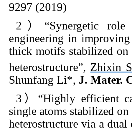
9297 (2019)
2
）
“
Synergetic role
engineering in improving 
thick motifs stabilized on
heterostructure
”,
Zhixin 
Shunfang Li*,
J. Mater. 
3
）
“
Highly efficient c
single atoms stabilized 
heterostructure via a dual 