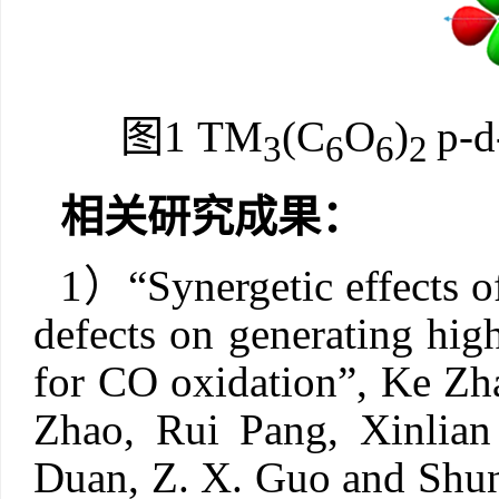
图
1
TM
(C
O
)
p-d
3
6
6
2
相关研究成果：
1
）
“
Synergetic effects o
defects on generating high
for CO oxidation
”
, Ke Zh
Zhao, Rui Pang, Xinlia
Duan, Z. X. Guo and Shu