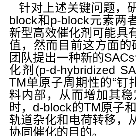
针对上述关键问题，
block
和
p
-block
元素两
新型高效催化剂可能具
值，然而目前这方面的
团队提出一种新的
SACs
化剂
(
p-d
-hybridized S
TM
单原子周期性的“钉
料内部，从而增加其稳
时，
d-block
的
TM
原子
轨道杂化和电荷转移，
协同催化的目的。