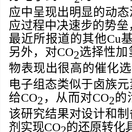
应中呈现出明显的动态
应过程中决速步的势垒
最近所报道的其他
Cu
另外，对
CO
选择性加
2
物表现出很高的催化选
电子组态类似于卤族元
给
CO
，从而对
CO
的
2
2
该研究结果对设计和制
剂实现
CO
的还原转化
2