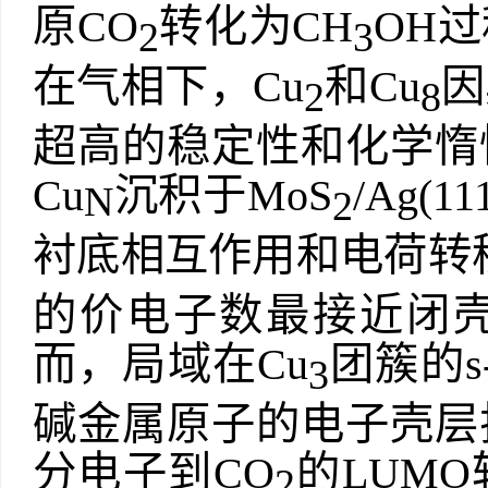
原
CO
转化为
CH
OH
过
2
3
在气相下，
Cu
和
Cu
因
2
8
超高的稳定性和化学惰
Cu
沉积于
MoS
/Ag(11
N
2
衬底相互作用和电荷转
的价电子数最接近闭
而，局域在
Cu
团簇的
s
3
碱金属原子的电子壳层
分电子到
CO
的
LUMO
2