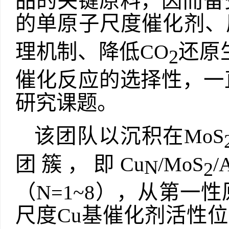
品的关键原料，因而备
的单原子尺度催化剂、
理机制、降低
CO
还原
2
催化反应的选择性，一
研究课题。
该团队以沉积在
MoS
团簇，即
Cu
/MoS
/
N
2
（
N
=1~8
），从第一性
尺度
Cu
基催化剂活性位