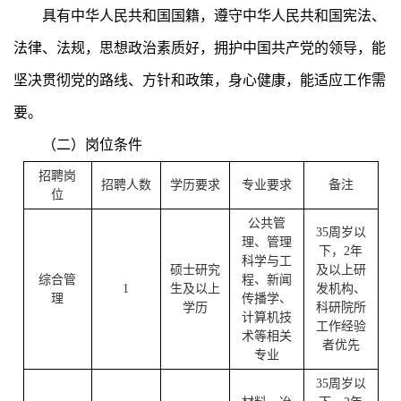
具有中华人民共和国国籍，遵守中华人民共和国宪法、
法律、法规，思想政治素质好，拥护中国共产党的领导，能
坚决贯彻党的路线、方针和政策，身心健康，能适应工作需
要。
（二）岗位条件
招聘岗
招聘人数
学历要求
专业要求
备注
位
公共管
35周岁以
理、管理
下，2年
科学与工
硕士研究
及以上研
综合管
程、新闻
1
生及以上
发机构、
理
传播学、
学历
科研院所
计算机技
工作经验
术等相关
者优先
专业
35周岁以