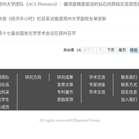
郑州大学团队《ACS Photonics》：硼浓度梯度驱动的钻石同质结实现高性能.
央视《经济半小时》栏目采访报道郑州大学副校长单崇新
第十七届全国发光学学术会议在郑州召开
共90条 1/6
首页
上页
下页
尾页
研团队
研究方向
研究成果
学术交流
联系我们
资队伍
发表文章
专家讲座
联系方式
动风采
专利著作
学术交流
招生信息
读学生
奖励奖项
加入我们
业成员
All rights reserved©Diamond Group
友情链接
相关课题组
期刊杂志