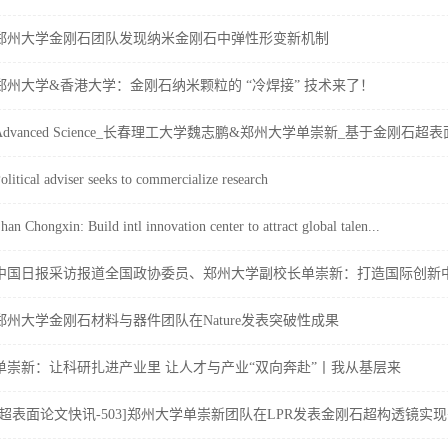
郑州大学金刚石团队发现纳米金刚石中弹性形变新机制
郑州大学&香港大学：金刚石纳米颗粒的 “冷焊接” 技术来了！
Advanced Science_长春理工大学魏志鹏&郑州大学单崇新_基于金刚石超表面
olitical adviser seeks to commercialize research
han Chongxin: Build intl innovation center to attract global talen...
中国日报采访报道全国政协委员、郑州大学副校长单崇新：打造国际创新中.
郑州大学金刚石材料与器件团队在Nature发表突破性成果
单崇新：让科研扎进产业里 让人才与产业“双向奔赴”丨我从基层来
[超表面论文快讯-503]郑州大学单崇新团队在LPR发表金刚石超构透镜实现−.