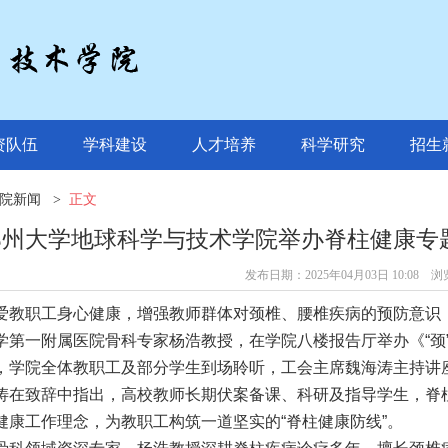
资队伍
学科建设
人才培养
科学研究
招生
院新闻
>
正文
郑州大学地球科学与技术学院举办脊柱健康专题
发布日期：2025年04月03日 10:08 
爱教职工身心健康，增强教师群体对颈椎、腰椎疾病的预防意识
学第一附属医院骨科专家杨浩教授，在学院八楼报告厅举办《
“
颈
，学院全体教职工及部分学生到场聆听，工会主席魏海涛主持讲
涛在致辞中指出，高校教师长期伏案备课、科研及指导学生，脊
健康工作理念，为教职工构筑一道坚实的“脊柱健康防线”。