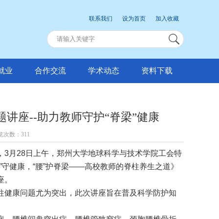
联系我们
设为首页
加入收藏
就业
合作交流
学术动态
资料下载
讲座--助力教师守护“脊梁”健康
浏览次数：
311
，
3
月
28
日上午，郑州大学地球科学与技术学院工会特
”
守健康，
“
腰
”
护脊梁
——
高校教师的脊柱养生之道》
座。
柱健康问题尤为突出，此次讲座旨在普及科学防护知