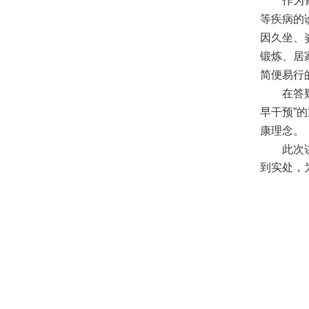
作为
等疾病的
因久坐、
锻炼、居
简便易行
在答
早干预”
康理念。
此次
到实处，