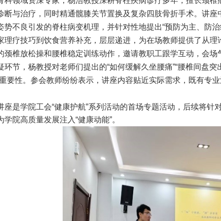
骨科领域资深专家，杨浩教授深耕脊柱疾病诊疗多年，擅长颈椎
诊断与治疗，同时精通髋膝关节置换及复杂四肢骨折手术。讲座
姿势不良引发的脊柱病变机理，并针对性地提出“预防为主、防治
家理疗技巧到饮食营养补充，层层递进，为在场教师提供了从理
的颈椎放松操和腰椎稳定训练动作，邀请教职工跟学互动，会场
疑环节，杨教授对老师们提出的“如何缓解久坐腰痛”“腰椎间盘突
的重要性。参会教师纷纷表示，讲座内容贴近实际需求，既有专
讲座是学院工会“健康护航”系列活动的首场专题活动，后续将针
为学院高质量发展注入“健康动能”。