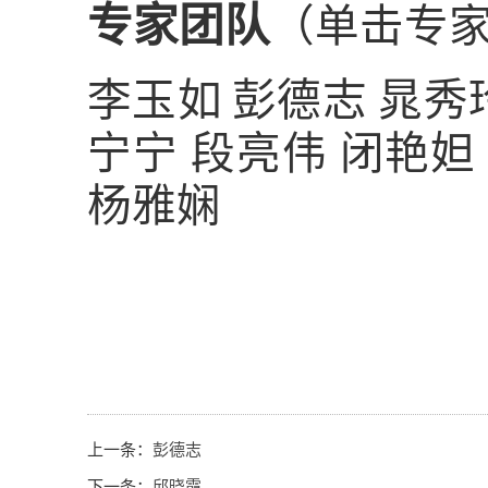
专家团队
（单击专
李玉如
彭德志
晁秀
宁宁
段亮伟
闭艳妲
杨雅娴
上一条：
彭德志
下一条：
邱晓霞