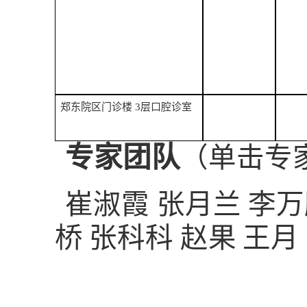
郑东院区门诊楼
3
层口腔诊室
专家团队
（单击专
崔淑霞
张月兰
李万
桥
张科科
赵果
王月