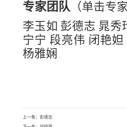
专家团队
（单击专
李玉如
彭德志
晁秀
宁宁
段亮伟
闭艳妲
杨雅娴
上一条：
彭德志
下一条：
邱晓霞