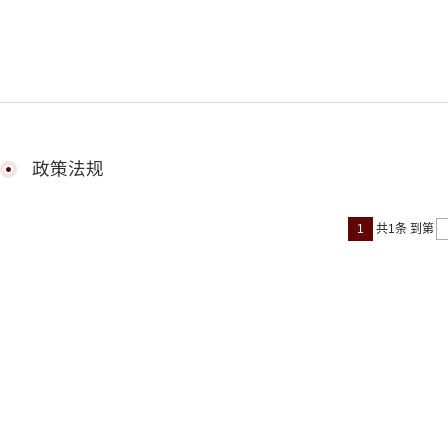
政策法规
1
共1条
到第