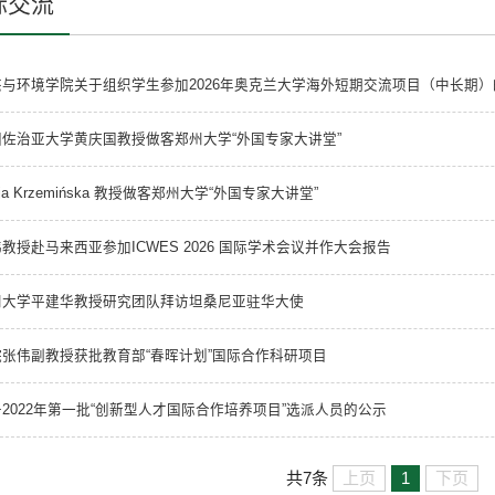
际交流
态与环境学院关于组织学生参加2026年奥克兰大学海外短期交流项目（中长期）
国佐治亚大学黄庆国教授做客郑州大学“外国专家大讲堂”
icja Krzemińska 教授做客郑州大学“外国专家大讲堂”
教授赴马来西亚参加ICWES 2026 国际学术会议并作大会报告
州大学平建华教授研究团队拜访坦桑尼亚驻华大使
院张伟副教授获批教育部“春晖计划”国际合作科研项目
2022年第一批“创新型人才国际合作培养项目”选派人员的公示
上页
1
下页
共7条