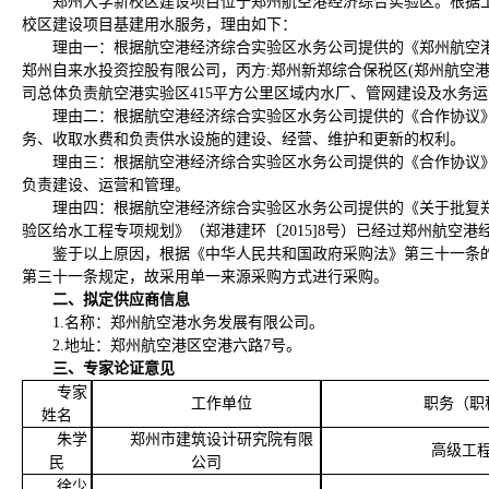
郑州大学新校区建设项目位于郑州航空港经济综合实验区。根据
校区建设项目基建用水
服务
，理由如下：
理由一：根据航空港经济综合实验区水务公司提供的《郑州航空
郑州自来水投资控股有限公司，丙方:郑州新郑综合保税区(郑州航空
司总体负责航空港实验区415平方公里区域内水厂、管网建设及水务
理由二：根据航空港经济综合实验区水务公司提供的《合作协议
务、收取水费和负责供水设施的建设、经营、维护和更新的权利。
理由三：根据航空港经济综合实验区水务公司提供的《合作协议
负责建设、运营和管理。
理由四：根据航空港经济综合实验区水务公司提供的《关于批复
验区给水工程专项规划》（郑港建环〔
2015]8号）已经过郑州航
鉴于以上原因，根据《中华人民共和国政府采购法》第三十一条
第三十一条规定，故采用单一来源采购方式进行采购。
二、拟定供应商信息
1.名称：
郑州航空港水务发展有限公司
。
2.地址：
郑州航空港区空港六路
7号
。
三、专家论证意见
专家
工作单位
职务（职
姓名
朱学
郑州市建筑设计研究院有限
高级工
民
公司
徐少