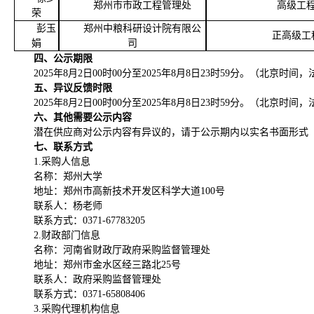
郑州市市政工程管理处
高级工
荣
彭玉
郑州中粮科研设计院有限公
正高级工
娟
司
四、公示期限
202
5
年
8
月
2
日
00
时
00分至202
5
年
8
月
8
日
23
时
59
分
。
（北京时间，
五、异议反馈时限
202
5
年
8
月
2
日
00
时
00分至202
5
年
8
月
8
日
23
时
59
分
。
（北京时间，
六、其他需要公示内容
潜在供应商对公示内容有异议的，请于公示期内以实名书面形式
七、联系方式
1.采购人信息
名称：
郑州大学
地址：郑州市高新技术开发区科学大道
100号
联系人：
杨老师
联系方式：
0371-6778320
5
2.财政部门信息
名称：河南省财政厅政府采购监督管理处
地址：郑州市金水区经三路北
25号
联系人：政府采购监督管理处
联系方式：
0371-65808406
3.采购代理机构信息