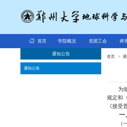
首页
学院概况
党团工会
师
通知公告
首页
>
通
通知公告
为
规定和
《接受
一
（