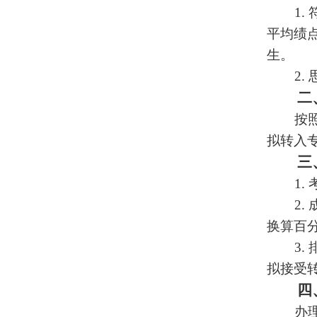
1.
平均绩
生。
2.
二
按
拟转入
三
1.
2.
换算百分
3.
拟接受
四
办