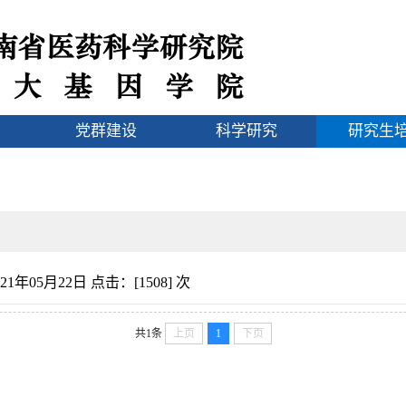
党群建设
科学研究
研究生
21年05月22日 点击：[
1508
] 次
共1条
上页
1
下页