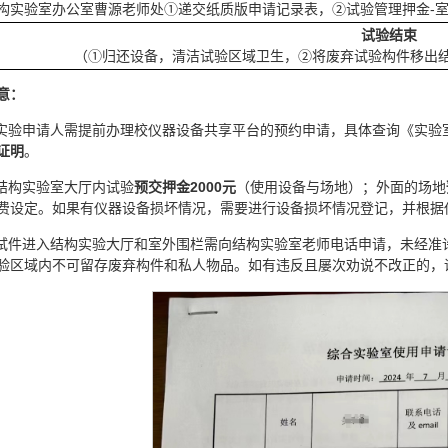
构实验室办公室曹源老师处①递交纸质版申请记录表，②试验管理押金-室内试
试验结束
（①归还设备，清洁试验区域卫生，②将废弃试验构件移出
意：
.实验申请人需提前办理校仪器设备共享平台的预约申请，具体查询《实
证明
。
.结构实验室大厅内试验
预交押金2000元
（使用设备与场地）；外面的场地
费设定。如果有仪器设备损坏情况，需要进行设备损坏情况登记，并根据
.试件进入结构实验大厅和室外围栏需向结构实验室老师电话申请，未经
验区域内不可留存废弃构件和私人物品。如有违反且屡次劝说不改正的，