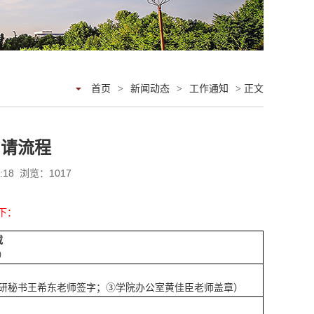
首页
>
新闻动态
>
工作通知
> 正文
申请流程
4:18 浏览：
1017
下：
载
）
研秘书王希东老师签字；③学院办公室黄佳臣老师盖章）