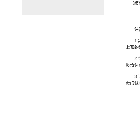
（结
注
1
上预约
2
圾清运
3
责的试