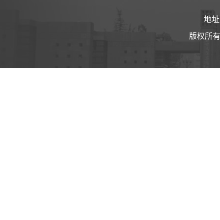
地址
版权所有 ©