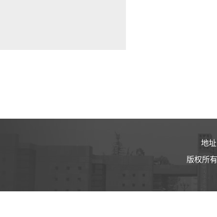
地址
版权所有 ©