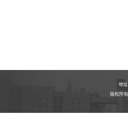
地址
版权所有 ©