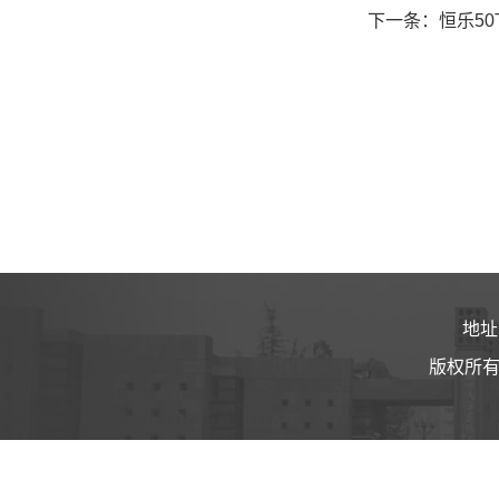
下一条：恒乐5
地址
版权所有 ©