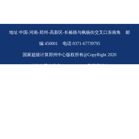
地址:
中国-河南-郑州-高新区-长椿路与枫杨街交叉口东南角
邮
编:450001 电话:0371-67739795
国家超级计算郑州中心版权所有@CopyRight 2020
建议使用分辨率:1024*768 IE7及更高版本