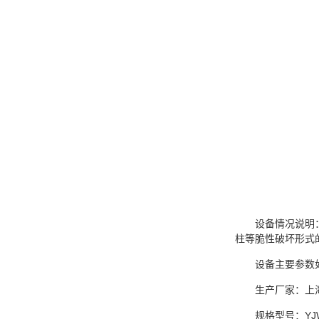
设备情况说明
柱等脆性破坏形式
设备主要参数
生产厂家：上
规格型号：YJW