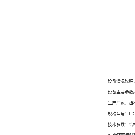
设备情况说明
设备主要参数
生产厂家：纽
规格型号：LD10
技术参数：结