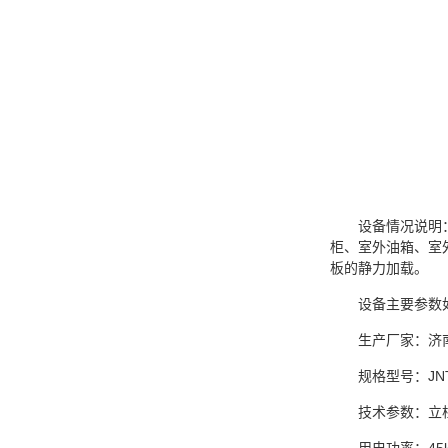
设备情况说明
柜、室外油箱、室
板的静力加载。
设备主要参数
生产厂家：济
规格型号：JNT1
技术参数：
立
用电功率：45