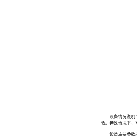
设备情况说明：
验。特殊情况下，
设备主要参数