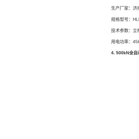
生产厂家：济
规格型号：HLFL
技术参数：
立
用电功率：45
4.
500kN