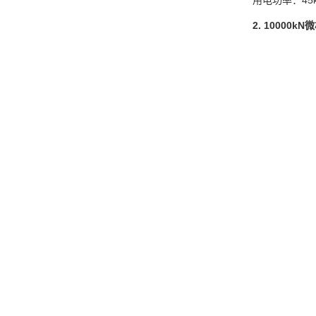
2.
10000k