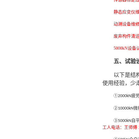
静态应变仪维修
动测设备维修及
废弃构件清运
5000kN设备
五、试验
以下是结
使用经验，少
①
疲
2000kN
②
微
10000kN
③
自
5000kN
工人电话：王师傅 13