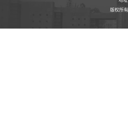
地址
版权所有 ©