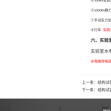
④
全自
500kN
⑤
静
1000kN
⑦
手动反力
⑧行车
实验
六、实验
实验室水
水电维修电话：0
上一条：结构试
下一条：结构试