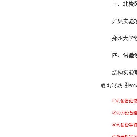
三、北校
如果实验
郑州大学
四、试验
结构实验
④
载试验系统
500
①⑧设备维修应
②③④设备维修
⑤⑥设备等
传感器标定应急