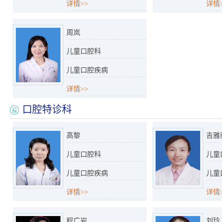
详情>>
详情
周岚
儿童口腔科
儿童口腔疾病
详情>>
口腔特诊科
高黎
吉雅
儿童口腔科
儿童
儿童口腔疾病
儿童
详情>>
详情
程广岩
刘玲