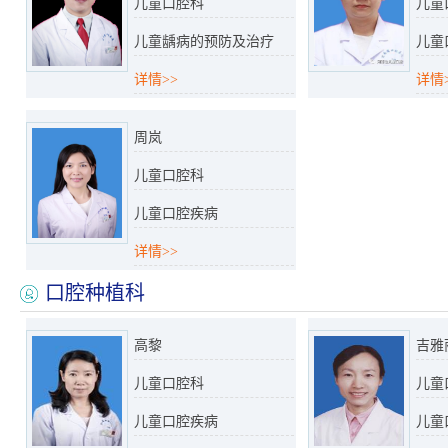
儿童口腔科
儿童
儿童龋病的预防及治疗
儿童
详情>>
详情
周岚
儿童口腔科
儿童口腔疾病
详情>>
口腔种植科
高黎
吉雅
儿童口腔科
儿童
儿童口腔疾病
儿童