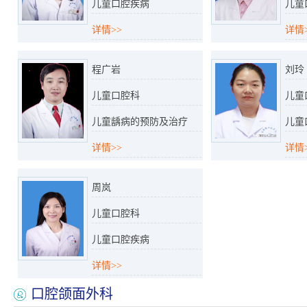
儿童口腔疾病
儿童
详情>>
详情
程广岩
刘玲
儿童口腔科
儿童
儿童龋病的预防及治疗
儿童
详情>>
详情
周岚
儿童口腔科
儿童口腔疾病
详情>>
口腔颌面外科