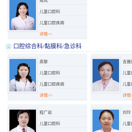
周岚
儿童口腔科
儿童口腔疾病
详情>>
口腔综合科/黏膜科/急诊科
高黎
吉雅
儿童口腔科
儿童
儿童口腔疾病
儿童
详情>>
详情
程广岩
刘玲
儿童口腔科
儿童