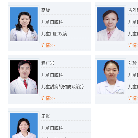
高黎
吉雅
儿童口腔科
儿童
儿童口腔疾病
儿童
详情>>
详情
程广岩
刘玲
儿童口腔科
儿童
儿童龋病的预防及治疗
儿童
详情>>
详情
周岚
儿童口腔科