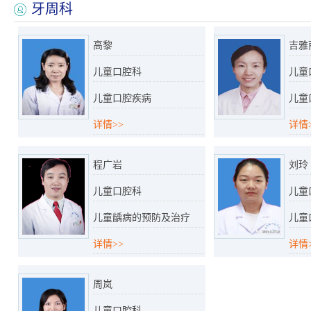
牙周科
高黎
吉雅
儿童口腔科
儿童
儿童口腔疾病
儿童
详情>>
详情
程广岩
刘玲
儿童口腔科
儿童
儿童龋病的预防及治疗
儿童
详情>>
详情
周岚
儿童口腔科