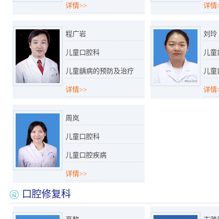
详情>>
详情
程广岩
刘玲
儿童口腔科
儿童
儿童龋病的预防及治疗
儿童
详情>>
详情
周岚
儿童口腔科
儿童口腔疾病
详情>>
口腔修复科