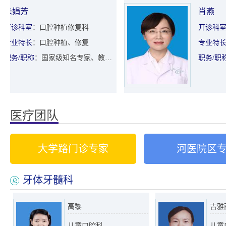
肖燕
修复科
开诊科室
：口腔医学中心
、修复
专业特长
：牙体牙髓病、牙周病、黏膜病专
授、硕士生导师、科主任
职务/职称
：省级知名专家、主任医师、硕士生导
医疗团队
大学路门诊专家
河医院区
牙体牙髓科
高黎
吉雅
儿童口腔科
儿童