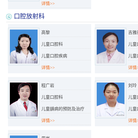
详情>>
口腔放射科
高黎
吉雅
儿童口腔科
儿童
儿童口腔疾病
儿童
详情>>
详情
程广岩
刘玲
儿童口腔科
儿童
儿童龋病的预防及治疗
儿童
详情>>
详情