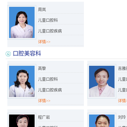
周岚
儿童口腔科
儿童口腔疾病
详情>>
口腔美容科
高黎
吉雅
儿童口腔科
儿童
儿童口腔疾病
儿童
详情>>
详情
程广岩
刘玲