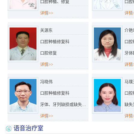
口腔种植、修复
详情>>
详情
关源东
介艳
口腔种植修复科
口腔
口腔修复
详情>>
详情
冯晓伟
马璞
口腔种植修复科
口腔
牙体、牙列缺损或缺失的修复
详情>>
详情
语音治疗室