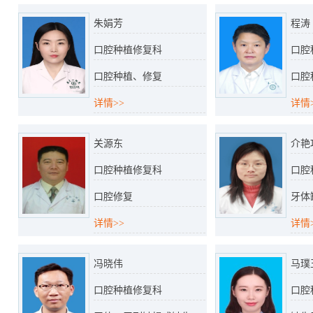
朱娟芳
程涛
口腔种植修复科
口腔
口腔种植、修复
详情>>
详情
关源东
介艳
口腔种植修复科
口腔
口腔修复
详情>>
详情
冯晓伟
马璞
口腔种植修复科
口腔