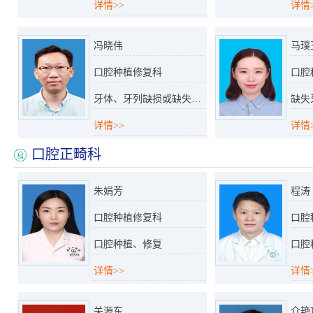
详情>>
详情
冯晓伟
马璞
口腔种植修复科
口腔
牙体、牙列缺损或缺失的修复
详情>>
详情
口腔正畸科
朱娟芳
程涛
口腔种植修复科
口腔
口腔种植、修复
详情>>
详情
关源东
介艳