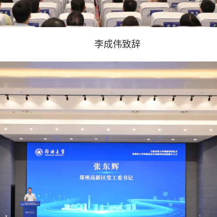
李成伟致辞