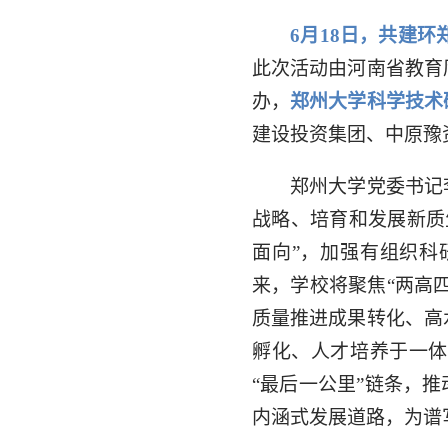
6月18日，共建
此次活动由河南省教育
办，
郑州大学科学技术
建设投资集团、中原豫
郑州大学党委书记
战略、培育和发展新质
面向”，加强有组织科
来，学校将聚焦“两高
质量推进成果转化、高
孵化、人才培养于一体
“最后一公里”链条，
内涵式发展道路，为谱