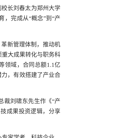
副校长刘春太为郑州大学
，完成从“概念”到“产
，革新管理体制，推动机
1项重大成果转化与职务科
领域，合同总额1.1亿
潜力，有效搭建了产业合
总裁刘啸东先生作《“产
科技成果投资逻辑，分享
外专家学者、科技企业、