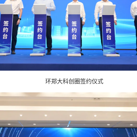
环郑大科创圈签约仪式