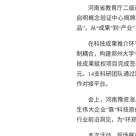
河南省教育厅二级
启明概念验证中心揭牌
品”，从“成果”到“产业
在科技成果推介环
制耦合，构建郑州大学“
技成果赋权项目完成签
元。14支科研团队通
作对接平台。
会上，河南豫资涨
生伟大企业”靠“科技
行业前沿洞见，为“环
本次活动，现场展