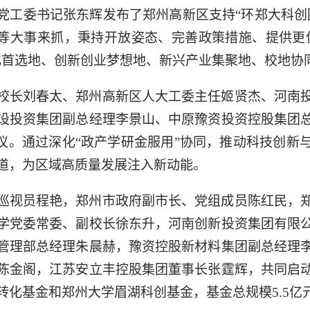
党工委书记张东辉发布了郑州高新区支持“环郑大科创
头等大事来抓，秉持开放姿态、完善政策措施、提供更
化首选地、创新创业梦想地、新兴产业集聚地、校地协
校长刘春太、郑州高新区人大工委主任姬贤杰、河南
设投资集团副总经理李景山、中原豫资投资控股集团
协议。通过深化“政产学研金服用”协同，推动科技创新
道，为区域高质量发展注入新动能。
巡视员程艳，郑州市政府副市长、党组成员陈红民，
学党委常委、副校长徐东升，河南创新投资集团有限
管理部总经理朱晨赫，豫资控股新材料集团副总经理
陈金阁，江苏安立丰控股集团董事长张霆辉，共同启
转化基金和郑州大学眉湖科创基金，基金总规模5.5亿