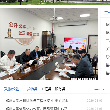
工
招
招
三
关
联
招
招
1
2
3
4
5
6
7
采购公告
货物类
工程类
服务类
郑州大学材料科学与工程学院,中原关键金...
2026-08-06
郑州大学信息化办公室、网络管理中心郑...
2026-08-05