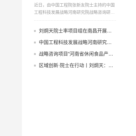
近日，由中国工程院张新友院士主持的中国
工程科技发展战略河南研究院战略咨询研究
项目“基于产业基础的...
刘炯天院士率项目组在南昌开展调研并召开项目讨论会
中国工程科技发展战略河南研究院召开2026年项目预...
战略咨询项目“河南省休闲食品产业链创新发展战略...
区域创新·院士在行动丨刘炯天：谋篇关键金属战略 ...