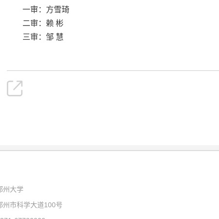
一审：方雪琦
二审：赖 彬
三审：邹 慧
郑州大学
州市科学大道100号