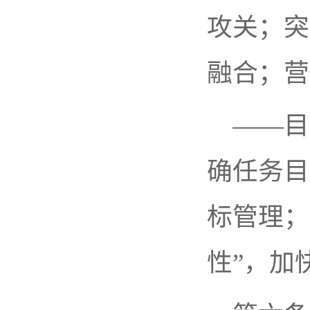
攻关；突
融合；营
——目
确任务目
标管理；
性”，加