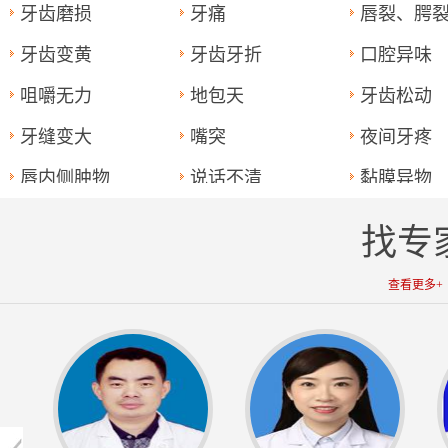
牙齿磨损
牙痛
唇裂、腭
牙齿变黄
牙齿牙折
口腔异味
咀嚼无力
地包天
牙齿松动
牙缝变大
嘴突
夜间牙疼
唇内侧肿物
说话不清
黏膜异物
找专
查看更多+