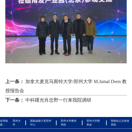
上一条：
加拿大麦克马斯特大学/郑州大学 M.Jamal Deen 教
授报告会
下一条：
中科曙光肖忠野一行来我院调研
友情链
郑州大
国家超级计算郑州
郑州大学教务
郑州大学财
智能化公文收发
接：
学
中心
系统
务处
系统