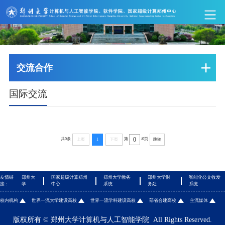
交流合作
国际交流
共0条
第
/0页
上页
1
下页
跳转
友情链
郑州大
国家超级计算郑州
郑州大学教务
郑州大学财
智能化公文收发
接：
学
中心
系统
务处
系统
校内机构
世界一流大学建设高校
世界一流学科建设高校
部省合建高校
主流媒体
版权所有 © 郑州大学计算机与人工智能学院 All Rights Reserved.