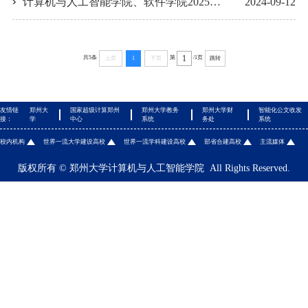
计算机与人工智能学院、软件学院2025年推荐免试研究生（含直博生）预报名通知
2024-09-12
共5条
第
/1页
上页
1
下页
跳转
友情链
郑州大
国家超级计算郑州
郑州大学教务
郑州大学财
智能化公文收发
接：
学
中心
系统
务处
系统
校内机构
世界一流大学建设高校
世界一流学科建设高校
部省合建高校
主流媒体
版权所有 © 郑州大学计算机与人工智能学院 All Rights Reserved.