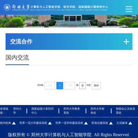
交流合作
国内交流
共0条
第
/0页
上页
1
下页
跳转
友情链
郑州大
国家超级计算郑州
郑州大学教务
郑州大学财
智能化公文收发
接：
学
中心
系统
务处
系统
校内机构
世界一流大学建设高校
世界一流学科建设高校
部省合建高校
主流媒体
版权所有 © 郑州大学计算机与人工智能学院 All Rights Reserved.