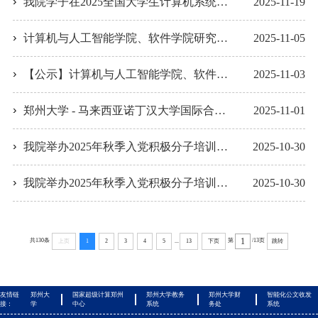
我院学子在2025全国大学生计算机系统能力大赛中荣获佳绩
2025-11-19
计算机与人工智能学院、软件学院研究生参加国际学术会议资助推荐名单公示（2025年1...
2025-11-05
【公示】计算机与人工智能学院、软件学院2026年博士生导师招生资格公示
2025-11-03
郑州大学 - 马来西亚诺丁汉大学国际合作硕博项目正式启动
2025-11-01
我院举办2025年秋季入党积极分子培训班、入团积极分子培训班
2025-10-30
我院举办2025年秋季入党积极分子培训班、入团积极分子培训班
2025-10-30
共130条
第
/13页
...
上页
1
2
3
4
5
13
下页
跳转
友情链
郑州大
国家超级计算郑州
郑州大学教务
郑州大学财
智能化公文收发
接：
学
中心
系统
务处
系统