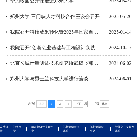
华为校园公开课走进郑州大学
2025-05-27
郑州大学-三门峡人才科技合作座谈会召开
2025-05-26
我院召开科技成果转化暨2025年国家自然科学基金申报工作推进会
2025-01-14
我院召开“创新创业基础与工程设计实践”课程改革推进会
2024-10-17
北京长城计量测试技术研究所武腾飞部长一行到我院调研
2024-06-02
郑州大学与昆士兰科技大学进行洽谈
2024-06-01
共21条
第
/3页
上页
1
2
3
下页
跳转
友情链
郑州大
国家超级计算郑州
郑州大学教务
郑州大学财
智能化公文收发
接：
学
中心
系统
务处
系统